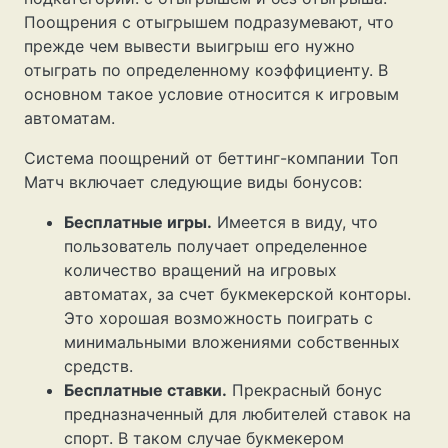
Поощрения с отыгрышем подразумевают, что
прежде чем вывести выигрыш его нужно
отыграть по определенному коэффициенту. В
основном такое условие относится к игровым
автоматам.
Система поощрений от беттинг-компании Топ
Матч включает следующие виды бонусов:
Бесплатные игры.
Имеется в виду, что
пользователь получает определенное
количество вращений на игровых
автоматах, за счет букмекерской конторы.
Это хорошая возможность поиграть с
минимальными вложениями собственных
средств.
Бесплатные ставки.
Прекрасный бонус
предназначенный для любителей ставок на
спорт. В таком случае букмекером