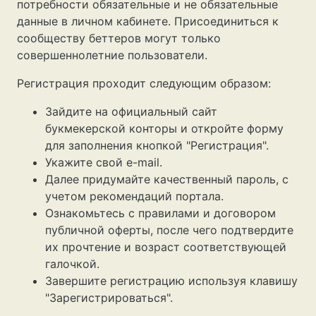
потребности обязательные и не обязательные
данные в личном кабинете. Присоединиться к
сообществу беттеров могут только
совершеннолетние пользователи.
Регистрация проходит следующим образом:
Зайдите на официальный сайт
букмекерской конторы и откройте форму
для заполнения кнопкой "Регистрация".
Укажите свой e-mail.
Далее придумайте качественный пароль, с
учетом рекомендаций портала.
Ознакомьтесь с правилами и договором
публичной оферты, после чего подтвердите
их прочтение и возраст соответствующей
галочкой.
Завершите регистрацию используя клавишу
"Зарегистрироваться".