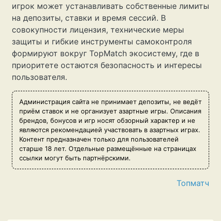
игрок может устанавливать собственные лимиты
на депозиты, ставки и время сессий. В
совокупности лицензия, технические меры
защиты и гибкие инструменты самоконтроля
формируют вокруг TopMatch экосистему, где в
приоритете остаются безопасность и интересы
пользователя.
Администрация сайта не принимает депозиты, не ведёт
приём ставок и не организует азартные игры. Описания
брендов, бонусов и игр носят обзорный характер и не
являются рекомендацией участвовать в азартных играх.
Контент предназначен только для пользователей
старше 18 лет. Отдельные размещённые на страницах
ссылки могут быть партнёрскими.
Топматч