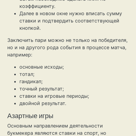
коэффициенту.
Далее в новом окне нужно вписать сумму
ставки и подтвердить соответствующей
кнопкой.
Заключить пари можно не только на победителя,
но и на другого рода события в процессе матча,
например:
основные исходы;
тотал;
гандикап;
точный результат;
ставки на игровые периоды;
двойной результат.
Азартные игры
Основным направлением деятельности
букмекера являются ставки на спорт, но