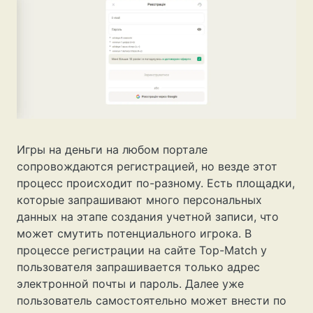
Игры на деньги на любом портале
сопровождаются регистрацией, но везде этот
процесс происходит по-разному. Есть площадки,
которые запрашивают много персональных
данных на этапе создания учетной записи, что
может смутить потенциального игрока. В
процессе регистрации на сайте Top-Match у
пользователя запрашивается только адрес
электронной почты и пароль. Далее уже
пользователь самостоятельно может внести по