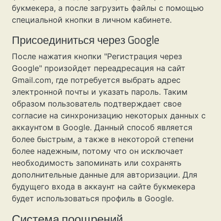
букмекера, а после загрузить файлы с помощью
специальной кнопки в личном кабинете.
Присоединиться через Google
После нажатия кнопки "Регистрация через
Google" произойдет переадресация на сайт
Gmail.com, где потребуется выбрать адрес
электронной почты и указать пароль. Таким
образом пользователь подтверждает свое
согласие на синхронизацию некоторых данных с
аккаунтом в Google. Данный способ является
более быстрым, а также в некоторой степени
более надежным, потому что он исключает
необходимость запоминать или сохранять
дополнительные данные для авторизации. Для
будущего входа в аккаунт на сайте букмекера
будет использоваться профиль в Google.
Система поощрений