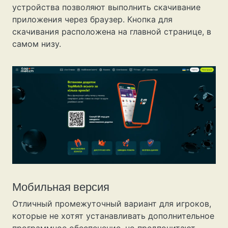
устройства позволяют выполнить скачивание
приложения через браузер. Кнопка для
скачивания расположена на главной странице, в
самом низу.
Мобильная версия
Отличный промежуточный вариант для игроков,
которые не хотят устанавливать дополнительное
программное обеспечение, но предпочитают