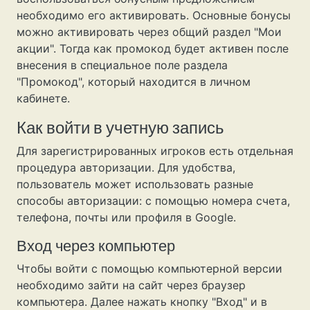
необходимо его активировать. Основные бонусы
можно активировать через общий раздел "Мои
акции". Тогда как промокод будет активен после
внесения в специальное поле раздела
"Промокод", который находится в личном
кабинете.
Как войти в учетную запись
Для зарегистрированных игроков есть отдельная
процедура авторизации. Для удобства,
пользователь может использовать разные
способы авторизации: с помощью номера счета,
телефона, почты или профиля в Google.
Вход через компьютер
Чтобы войти с помощью компьютерной версии
необходимо зайти на сайт через браузер
компьютера. Далее нажать кнопку "Вход" и в