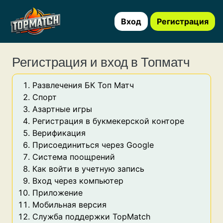
Вход
Регистрация
Регистрация и вход в Топматч
Развлечения БК Топ Матч
Спорт
Азартные игры
Регистрация в букмекерской конторе
Верификация
Присоединиться через Google
Система поощрений
Как войти в учетную запись
Вход через компьютер
Приложение
Мобильная версия
Служба поддержки TopMatch