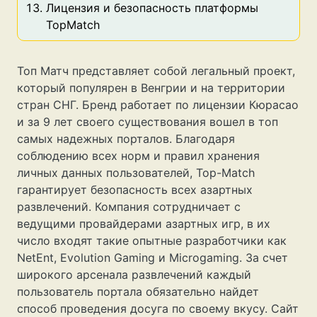
Лицензия и безопасность платформы
TopMatch
Топ Матч представляет собой легальный проект,
который популярен в Венгрии и на территории
стран СНГ. Бренд работает по лицензии Кюрасао
и за 9 лет своего существования вошел в топ
самых надежных порталов. Благодаря
соблюдению всех норм и правил хранения
личных данных пользователей, Top-Match
гарантирует безопасность всех азартных
развлечений. Компания сотрудничает с
ведущими провайдерами азартных игр, в их
число входят такие опытные разработчики как
NetEnt, Evolution Gaming и Microgaming. За счет
широкого арсенала развлечений каждый
пользователь портала обязательно найдет
способ проведения досуга по своему вкусу. Сайт